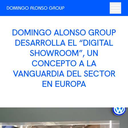
DOMINGO ALONSO GROUP
DESARROLLA EL “DIGITAL
SHOWROOM”, UN
CONCEPTO A LA
VANGUARDIA DEL SECTOR
EN EUROPA