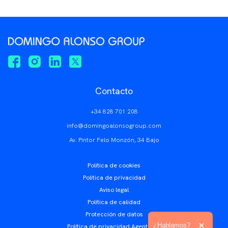
Contacto
+34 828 701 208
info@domingoalonsogroup.com
Av. Pintor Felo Monzón, 34 Bajo
Política de cookies
Política de privacidad
Aviso legal
Política de calidad
Protección de datos
Ampliar el texto
¿Hablamos?
Política de privacidad Agentes IA