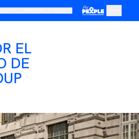
IBILIDAD
COMPROMISO
PRENSA
ES
stra Visión
Código ético y canal de denuncias
Noticias
EN
a de Ruta
Portal de Transparencia
Pressroom
R EL
DE
O DE
OUP