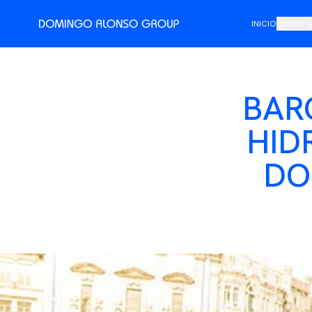
INICIO
GRUPO
Pres
Salud
BAR
Histo
HID
Dato
DO