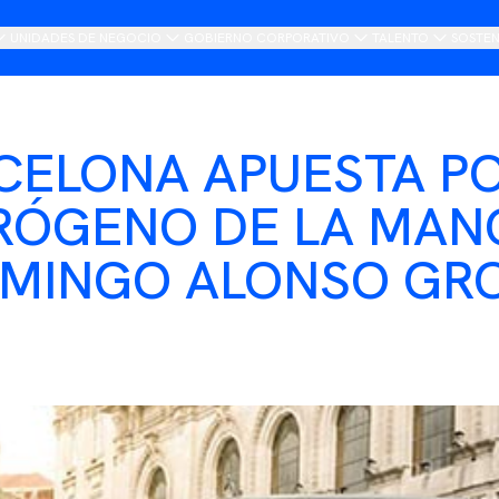
UNIDADES DE NEGOCIO
GOBIERNO CORPORATIVO
TALENTO
SOSTEN
entación
Importers
Consejo
Únete a DAG
Nue
o del presidente
Retail
Comité Dirección
Hoj
CELONA APUESTA PO
ria
Mobility
Compliance
RÓGENO DE LA MAN
s
Tech
MINGO ALONSO GR
Internacional
Logística
Servicios